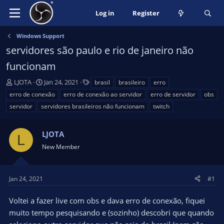
Log in
Register
Windows Support
servidores são paulo e rio de janeiro não
funcionam
T
S
T
LJOTA
Jan 24, 2021
brasil
brasileiro
erro
h
t
a
erro de conexão
erro de conexão ao servidor
erro de servidor
obs
r
a
g
servidor
servidores brasileiros não funcionam
twitch
e
r
s
a
t
d
d
LJOTA
L
s
a
New Member
t
t
a
e
r
Jan 24, 2021
#1
t
e
Voltei a fazer live com obs e dava erro de conexão, fiquei
r
muito tempo pesquisando e (sozinho) descobri que quando