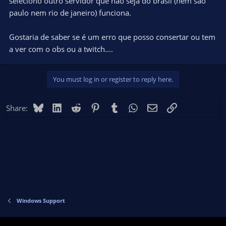
seleciono outro servidor que não seja do brasil (nem são
paulo nem rio de janeiro) funciona.
Gostaria de saber se é um erro que posso consertar ou tem
a ver com o obs ou a twitch....
You must log in or register to reply here.
Bluesky
LinkedIn
Reddit
Pinterest
Tumblr
WhatsApp
Email
Link
Share:
Windows Support