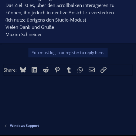
Das Ziel ist es, über den Scrollbalken interagieren zu
können, ihn jedoch in der live Ansicht zu verstecken...
(Ich nutze übrigens den Studio-Modus)
Vielen Dank und Grüße
Maxim Schneider
You must log in or register to reply here.
Bluesky
LinkedIn
Reddit
Pinterest
Tumblr
WhatsApp
Email
Link
Share:
Windows Support