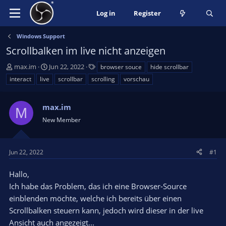
Log in
Register
Windows Support
Scrollbalken im live nicht anzeigen
T
S
T
max.im
Jun 22, 2022
browser souce
hide scrollbar
h
t
a
interact
live
scrollbar
scrolling
vorschau
r
a
g
e
r
s
a
max.im
t
M
d
d
New Member
s
a
t
t
a
e
Jun 22, 2022
#1
r
t
Hallo,
e
Ich habe das Problem, das ich eine Browser-Source
r
einblenden möchte, welche ich bereits über einen
Scrollbalken steuern kann, jedoch wird dieser in der live
Ansicht auch angezeigt...