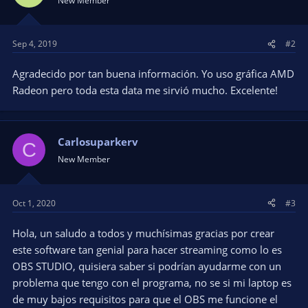
New Member
o
n
s
Sep 4, 2019
#2
:
Agradecido por tan buena información. Yo uso gráfica AMD
Radeon pero toda esta data me sirvió mucho. Excelente!
Carlosuparkerv
C
New Member
Oct 1, 2020
#3
Hola, un saludo a todos y muchísimas gracias por crear
este software tan genial para hacer streaming como lo es
OBS STUDIO, quisiera saber si podrían ayudarme con un
problema que tengo con el programa, no se si mi laptop es
de muy bajos requisitos para que el OBS me funcione el