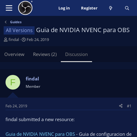
Log in
Register
Guides
Guia de NVIDIA NVENC para OBS
All Versions
T
S
findal
Feb 24, 2019
h
t
r
a
Overview
Reviews (2)
Discussion
e
r
a
t
d
d
s
a
findal
F
t
t
Member
a
e
r
t
Feb 24, 2019
#1
e
r
findal submitted a new resource:
Guia de NVIDIA NVENC para OBS
- Guia de configuracion de