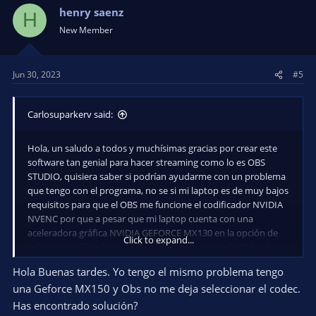
henry saenz
H
New Member
Jun 30, 2023
#5
Carlosuparkerv said:
Hola, un saludo a todos y muchísimas gracias por crear este
software tan genial para hacer streaming como lo es OBS
STUDIO, quisiera saber si podrían ayudarme con un problema
que tengo con el programa, no se si mi laptop es de muy bajos
requisitos para que el OBS me funcione el codificador NVIDIA
NVENC por que a pesar que mi laptop cuenta con una
aceleradora gráfica NVIDIA GEFORCE MX130 en la opción de
Click to expand...
salida en codificador solo puedo escoger entre el x264 y el
QuickSync H.264 que creo es del procesador, mi procesador es
Hola Buenas tardes. Yo tengo el mismo problema tengo
un Intel core i78550u y debo escoger en las preferencias de
una Geforce MX150 y Obs no me deja seleccionar el codec.
gráficos la GPU de Intel o no puedo capturar la pantalla, el
windows que tengo es 10 2004 versión 19041.508. Muchas
Has encontrado solución?