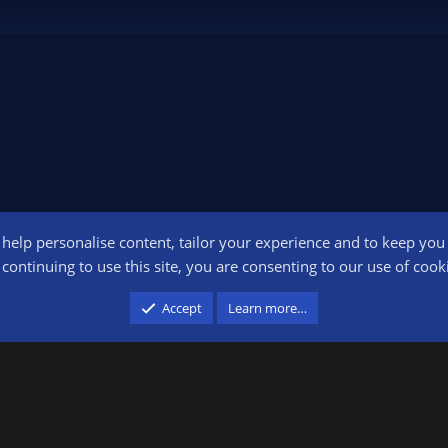
o help personalise content, tailor your experience and to keep you l
Conta
continuing to use this site, you are consenting to our use of cook
participant in the Amazon Services LLC Associates Program, an affiliate advertising pr
Accept
Learn more…
advertising and linking to amazon.com.