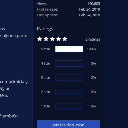
Views
140,605
First release
Feb 24, 2019
Last update
Feb 24, 2019
Ratings
mos
r alguna parte
5
2 ratings
.
0
5 star
100%
0
s
t
4 star
a
0%
r
(
s
3 star
0%
)
 comprimirla y
S), un
2 star
0%
FPS.
1 star
0%
d
también
Join the discussion