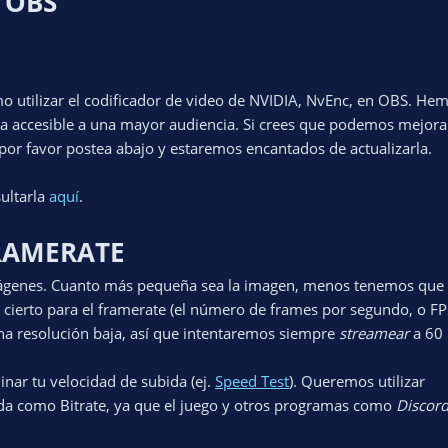
 OBS
mo utilizar el codificador de video de NVIDIA, NvEnc, en OBS. He
ía accesible a una mayor audiencia. Si crees que podemos mejora
por favor postea abajo y estaremos encantados de actualizarla.
sultarla
aquí
.
FRAMERATE
imágenes. Cuanto más pequeña sea la imagen, menos tenemos que
ierto para el framerate (el número de frames por segundo, o FP
a resolución baja, así que intentaremos siempre
streamear
a 60 
nar tu velocidad de subida (ej.
Speed Test
). Queremos utilizar
a como Bitrate, ya que el juego y otros programas como
Discor