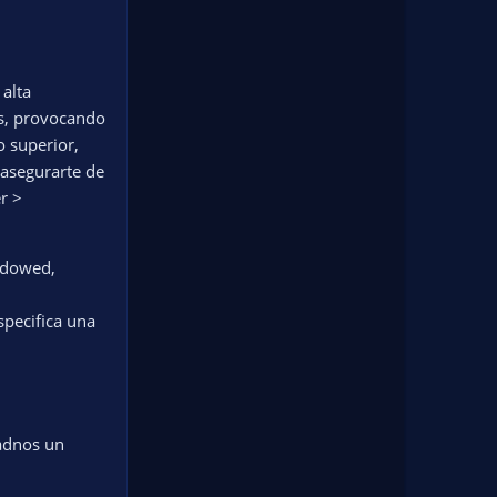
alta
os, provocando
 superior,
 asegurarte de
r >
indowed,
specifica una
jadnos un