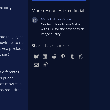
reaming
More resources from findal
NVIDIA NvEnc Guide
Resource icon
Guide on how to use NvEnc
with OBS for the best possible
image quality
to (ej. Juegos
 movimiento no
Share this resource
e vea pixelado.
s será
Bluesky
LinkedIn
Reddit
Pinterest
Tumblr
WhatsApp
Email
Link
n diferentes
rs puede
nos móviles o
os requisitos