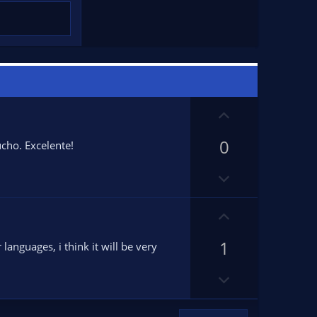
U
p
0
v
cho. Excelente!
o
D
t
o
e
w
U
n
p
v
1
v
languages, i think it will be very
o
o
D
t
t
o
e
e
w