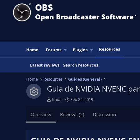
OBS
Open Broadcaster Software
®️
Resources
Home
Forums
Plugins
Latest reviews
Search resources
Home
Resources
Guides (General)
Guia de NVIDIA NVENC pa
Resource icon
A
C
findal
Feb 24, 2019
u
r
t
e
Overview
Reviews (2)
Discussion
h
a
o
t
r
i
o