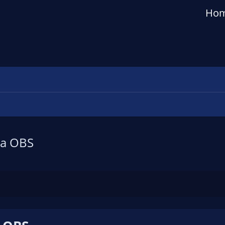
Ho
ra OBS