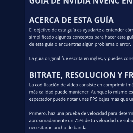
GUIA DE NVIDIA NVENC EN
n
d
a
ACERCA DE ESTA GUÍA
t
e
El objetivo de esta guía es ayudarte a entender có
simplificado algunos conceptos para hacer esta gu
de esta guía o encuentras algún problema o error, 
La guía original fue escrita en inglés, y puedes con
BITRATE, RESOLUCION Y 
La codificación de video consiste en comprimir 
más calidad puede mantener. Aunque lo mismo es c
espectador puede notar unas FPS bajas más que un
Primero, haz una prueba de velocidad para determi
aproximadamente un 75% de tu velocidad de subid
necesitaran ancho de banda.