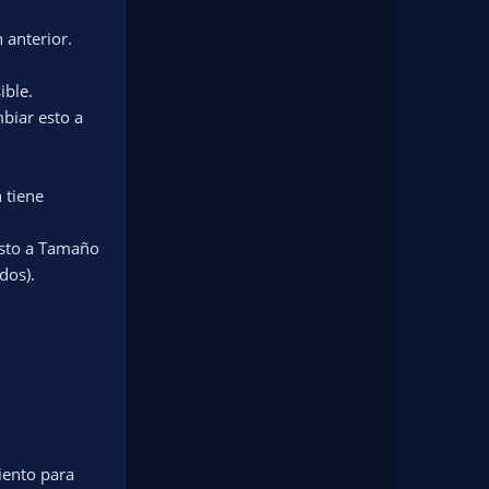
 anterior.
ible.
mbiar esto a
 tiene
esto a Tamaño
dos).
iento para