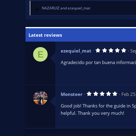
NAZARUIZ
and
ezequiel_mat
R
e
a
c
t
Latest reviews
i
o
5
ezequiel_mat
Se
n
E
.
s
0
Agradecido por tan buena informaci
:
0
s
t
a
r
(
s
5
Monsteer
Feb 25
)
.
0
Good job! Thanks for the guide in Spa
0
s
helpful. Thank you very much!
t
a
r
(
s