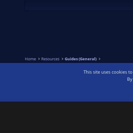
)
Home
Resources
Guides (General)
This site uses cookies t
OBS Bright
By 
®
Community platform by XenForo
© 2010-2026 XenForo Ltd.
We are a 