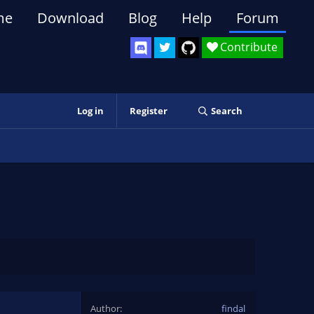
me
Download
Blog
Help
Forum
Contribute
Log in
Register
Search
Author
findal