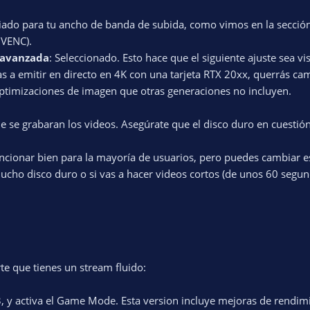
opiado para tu ancho de banda de subida, como vimos en la sección
NVENC).
r avanzada
: Seleccionado. Esto hace que el siguiente ajuste sea vis
as a emitir en directo en 4K con una tarjeta RTX 20xx, querrás ca
 optimizaciones de imagen que otras generaciones no incluyen.
de se grabaran los videos. Asegúrate que el disco duro en cuestión
funcionar bien para la mayoría de usuarios, pero puedes cambiar 
mucho disco duro o si vas a hacer videos cortos (de unos 60 segun
te que tienes un stream fluido:
3, y activa el Game Mode. Esta version incluye mejoras de rendim