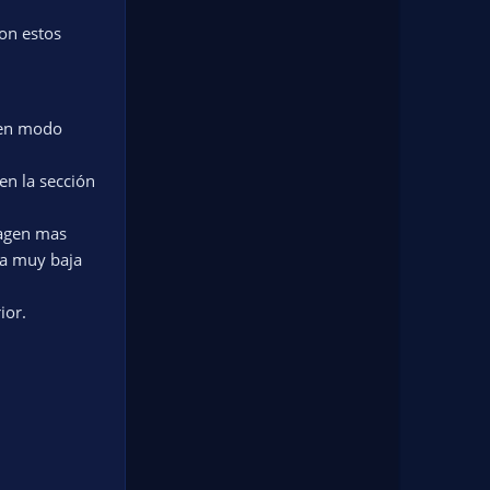
on estos
s en modo
en la sección
magen mas
 a muy baja
ior.