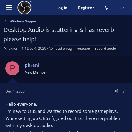
Log in
Register
Windows Support
Desktop Audio is stuttering & has reverb
please help!
T
S
T
pkreni
Dec 4, 2020
audio bug
headset
record audio
h
t
a
r
a
g
pkreni
e
r
s
P
a
t
New Member
d
d
s
a
t
t
Dec 4, 2020
#1
a
e
r
Hello everyone,
t
I'm new to OBS and wanted to record some gameplays.
e
While setting up OBS i figured out that there is a problem
r
with my desktop audio.