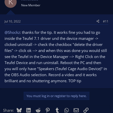
K
New Member
Jul 10, 2022
#11
@Shockz
: thanks for the tip. It works fine you had to go
inside the Teufel 7.1 driver und the device manager ->
clicked uninstall -> check the checkbox "delete the driver
files" -> click ok --> and when this was done you would still
see the Teufel in the Device Manager --> Right Click on the
Teufel Device and run uninstall. Reboot the PC and then
you will only have "Speakers (Teufel Cage Audio Device)" in
the OBS Audio selection. Record a video and it works
brilliant and no shuttering anymore. TOP tip
You must log in or register to reply here.
Bluesky
LinkedIn
Reddit
Pinterest
Tumblr
WhatsApp
Email
Link
Share: