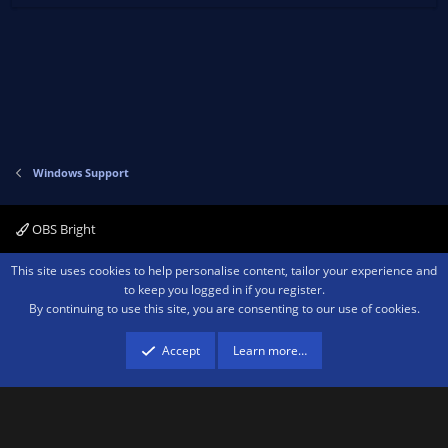
Windows Support
OBS Bright
Contact us
Terms and rules
Privacy policy
Help
Home
R
This site uses cookies to help personalise content, tailor your experience and
S
to keep you logged in if you register.
S
By continuing to use this site, you are consenting to our use of cookies.
®
Community platform by XenForo
© 2010-2026 XenForo Ltd.
We are a
participant in the Amazon Services LLC Associates Program, an affiliate
advertising program designed to provide a means for sites to earn advertising
Accept
Learn more…
fees by advertising and linking to amazon.com.