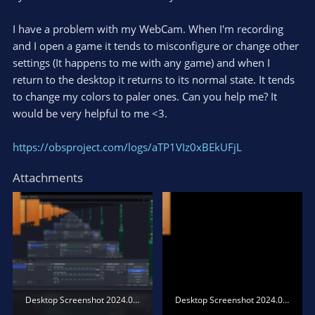
I have a problem with my WebCam. When I'm recording
and I open a game it tends to misconfigure or change other
settings (It happens to me with any game) and when I
return to the desktop it returns to its normal state. It tends
to change my colors to paler ones. Can you help me? It
would be very helpful to me <3.
https://obsproject.com/logs/aTP1VIz0xBEkUFjL
Attachments
Desktop Screenshot 2024.04.04 - 14.32.42.95.png
Desktop Screenshot 2024.04.04 - 14.32.58.33.png