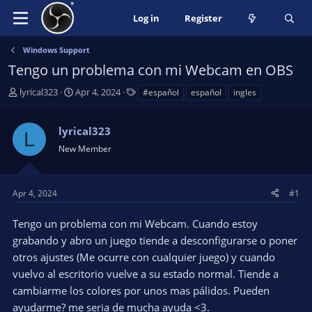
Log in
Register
Windows Support
Tengo un problema con mi Webcam en OBS
T
S
T
lyrical323
Apr 4, 2024
#español
español
ingles
h
t
a
r
a
g
lyrical323
e
r
s
L
a
t
New Member
d
d
s
a
t
t
Apr 4, 2024
#1
a
e
r
Tengo un problema con mi Webcam. Cuando estoy
t
grabando y abro un juego tiende a desconfigurarse o poner
e
otros ajustes (Me ocurre con cualquier juego) y cuando
r
vuelvo al escritorio vuelve a su estado normal. Tiende a
cambiarme los colores por unos mas pálidos. Pueden
ayudarme? me seria de mucha ayuda <3.