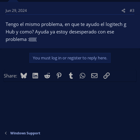
s
Jun 29, 2024
#3
:
Tengo el mismo problema, en que te ayudo el logitech g
Hub y como? Ayuda ya estoy desesperado con ese
problema :((((((
You must log in or register to reply here.
Bluesky
LinkedIn
Reddit
Pinterest
Tumblr
WhatsApp
Email
Link
Share:
Windows Support