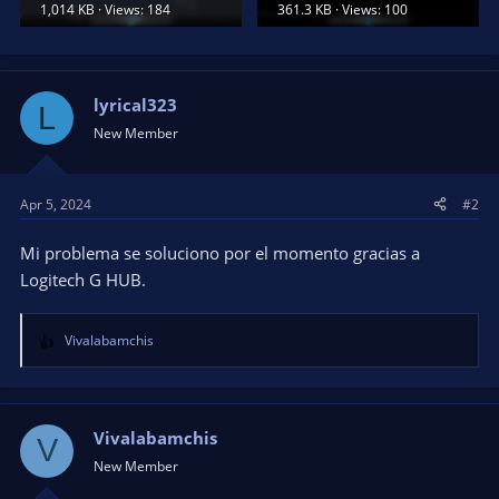
1,014 KB · Views: 184
361.3 KB · Views: 100
lyrical323
L
New Member
Apr 5, 2024
#2
Mi problema se soluciono por el momento gracias a
Logitech G HUB.
Vivalabamchis
R
e
a
c
t
Vivalabamchis
V
i
New Member
o
n