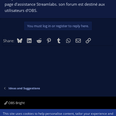
page d'assistance Streamlabs. son forum est destiné aux
utilisateurs d'OBS.
You must log in or register to reply here.
Bluesky
LinkedIn
Reddit
Pinterest
Tumblr
WhatsApp
Email
Link
Share:
Ideas and Suggestions
OBS Bright
Contact us
Terms and rules
Privacy policy
Help
Home
R
This site uses cookies to help personalise content, tailor your experience and