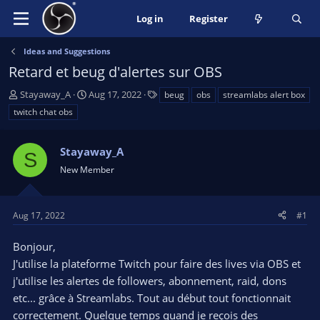
Log in
Register
Ideas and Suggestions
Retard et beug d'alertes sur OBS
T
S
T
Stayaway_A
Aug 17, 2022
beug
obs
streamlabs alert box
h
t
a
twitch chat obs
r
a
g
e
r
s
a
Stayaway_A
t
S
d
d
New Member
s
a
t
t
a
e
Aug 17, 2022
#1
r
t
Bonjour,
e
J'utilise la plateforme Twitch pour faire des lives via OBS et
r
j'utilise les alertes de followers, abonnement, raid, dons
etc... grâce à Streamlabs. Tout au début tout fonctionnait
correctement. Quelque temps quand je reçois des