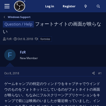
Log in
Register
Windows Support
フォートナイトの画面が映らな
Question / Help
い
T
S
T
FzR
Oct 8, 2018
fortnite
h
t
a
r
a
g
FzR
e
r
s
F
a
t
New Member
d
d
s
a
t
t
Oct 8, 2018
#1
a
e
r
ゲームキャンプの特定のウィンドウをキャプチャでウインド
t
ウのものをフォトネットにしているのがフォトネイトの画面
e
が映らない。ちなみにフルスクリーンアプリケーションをキ
r
ャンプで前には映画のいましたが最近映っていました。イン