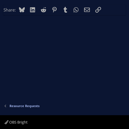
Bluesky
LinkedIn
Reddit
Pinterest
Tumblr
WhatsApp
Email
Link
Share:
Resource Requests
OBS Bright