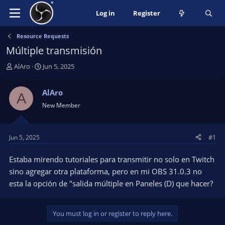
Log in
Register
Resource Requests
Múltiple transmisión
T
S
AlAro
Jun 5, 2025
h
t
r
a
AlAro
A
e
r
New Member
a
t
d
d
s
a
t
t
Jun 5, 2025
#1
a
e
r
Estaba mirendo tutoriales para transmitir no solo en Twitch
t
sino agregar otra plataforma, pero en mi OBS 31.0.3 no
e
esta la opción de "salida múltiple en Paneles (D) que hacer?
r
You must log in or register to reply here.