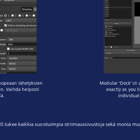
 nopeaan lähetyksien
Modular 'Dock' UI 
n. Vaihda helposti
exactly as you 
lä.
individual
S tukee kaikkia suosituimpia striimaussivustoja sekä monia mui