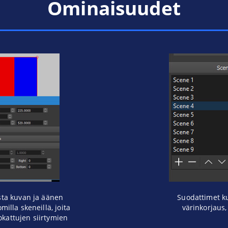
Ominaisuudet
ista kuvan ja äänen
Suodattimet ku
illa skeneillä, joita
värinkorjaus
kattujen siirtymien