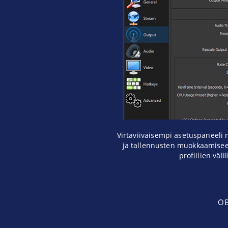
Virtaviivaisempi asetuspaneeli
ja tallennusten muokkaamisee
profiilien välil
OB