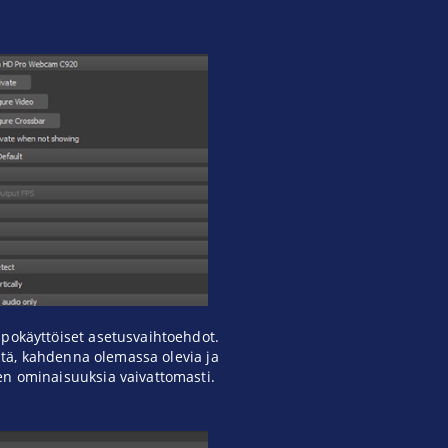
ppokäyttöiset asetusvaihtoehdot.
itä, kahdenna olemassa olevia ja
n ominaisuuksia vaivattomasti.