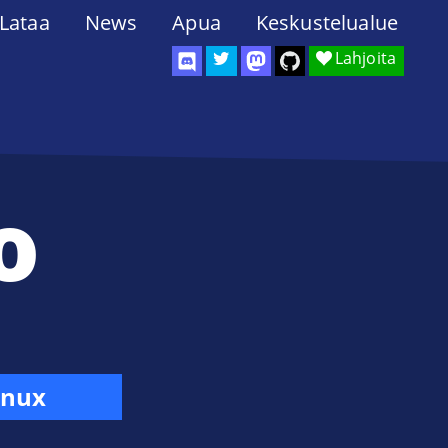
Lataa
News
Apua
Keskustelualue
Lahjoita
o
inux