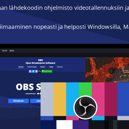
an lähdekoodin ohjelmisto videotallennuksiin ja 
triimaaminen nopeasti ja helposti Windowsilla, Maci