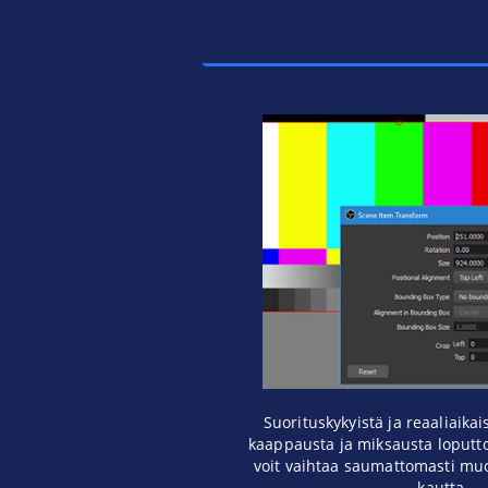
Suorituskykyistä ja reaaliaika
kaappausta ja miksausta loputtom
voit vaihtaa saumattomasti muo
kautta.