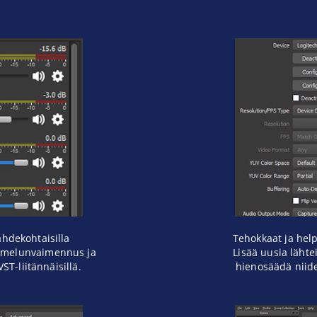
ähdekohtaisilla
Tehokkaat ja hel
e, melunvaimennus ja
Lisää uusia lähte
VST-liitännäisillä.
hienosäädä niide