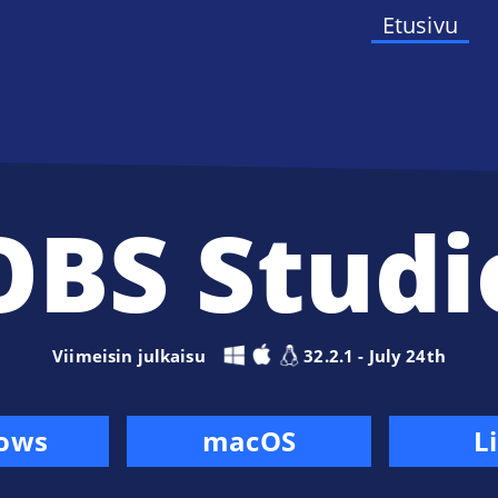
Etusivu
OBS Studi
Viimeisin julkaisu
32.2.1 - July 24th
ows
macOS
L