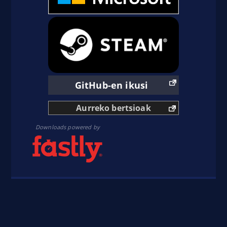
studio
sudo apt update
sudo apt-get update && sudo apt-get install obs-
studio
GitHub-en ikusi
Aurreko bertsioak
Downloads powered by