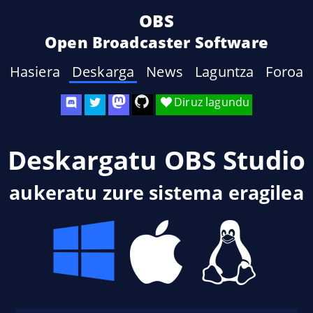
OBS
Open Broadcaster Software
Hasiera
Deskarga
News
Laguntza
Foroa
Diruz lagundu
Deskargatu OBS Studio
aukeratu zure sistema eragilea