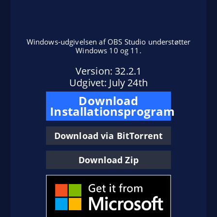
Windows-udgivelsen af OBS Studio understøtter
Windows 10 og 11.
Version: 32.2.1
sudo apt install ffmpeg
Udgivet: July 24th
Download
Installationsprogram
sudo add-apt-repository ppa:obsproject/obs-
Download via BitTorrent
studio
sudo apt install obs-studio
Download Zip