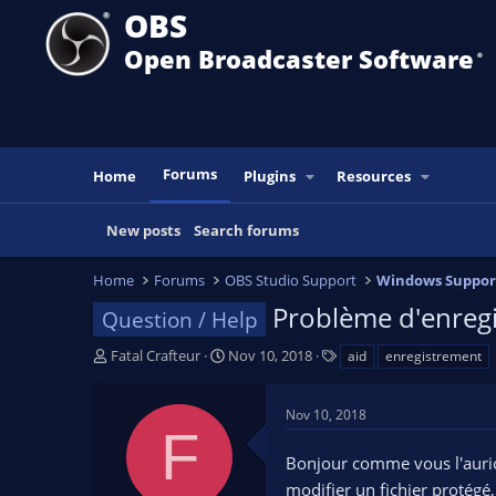
OBS
Open Broadcaster Software
®️
Forums
Home
Plugins
Resources
New posts
Search forums
Home
Forums
OBS Studio Support
Windows Suppor
Problème d'enreg
Question / Help
T
S
T
Fatal Crafteur
Nov 10, 2018
aid
enregistrement
h
t
a
r
a
g
Nov 10, 2018
e
r
s
F
a
t
Bonjour comme vous l'auri
d
d
s
a
modifier un fichier protégé,