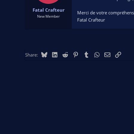
t
t
Fatal Crafteur
a
e
Merci de votre compréhens
r
New Member
Fatal Crafteur
t
e
r
Bluesky
LinkedIn
Reddit
Pinterest
Tumblr
WhatsApp
Email
Link
Share: