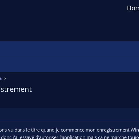
Ho
t
istrement
ons vu dans le titre quand je commence mon enregistrement Wi
 donc j'ai essayé d'autoriser l'application mais ça ne marche touj