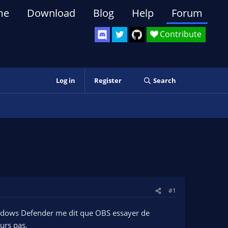
me
Download
Blog
Help
Forum
Contribute
Log in
Register
Search
#1
ndows Defender me dit que OBS essayer de
ours pas.